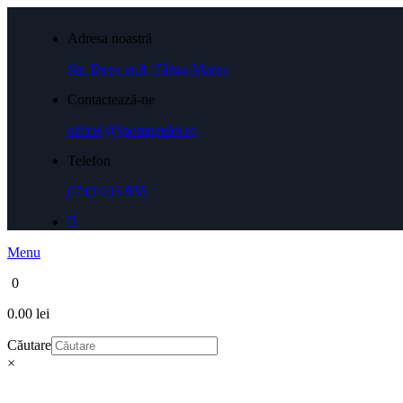
Adresa noastră
Str. Deva nr.8, Târgu-Mureș
Contactează-ne
office[@]pompeulei.ro
Telefon
0743 035 955
Menu
0
0.00 lei
Căutare
×