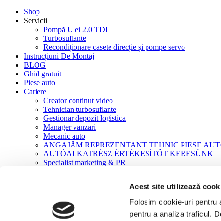
Shop
Servicii
Pompă Ulei 2.0 TDI
Turbosuflante
Recondiționare casete direcție și pompe servo
Instrucțiuni De Montaj
BLOG
Ghid gratuit
Piese auto
Cariere
Creator continut video
Tehnician turbosuflante
Gestionar depozit logistica
Manager vanzari
Mecanic auto
ANGAJĂM REPREZENTANT TEHNIC PIESE AU
AUTÓALKATRÉSZ ÉRTÉKESÍTŐT KERESÜNK
Specialist marketing & PR
Contact
Acest site utilizează cook
Acasă
Product Coduri Echivalente
Folosim cookie-uri pentru a 
716885-5004S
pentru a analiza traficul. 