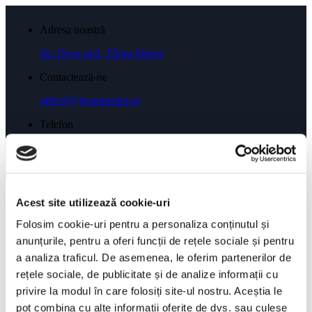
Adresa noastră
Str. Deva nr.8, Târgu-Mureș
Contactează-ne
office[@]pompeulei.ro
Telefon
0743 035 955
Menu
Acest site utilizează cookie-uri
Căutare
×
Folosim cookie-uri pentru a personaliza conținutul și
anunțurile, pentru a oferi funcții de rețele sociale și pentru
a analiza traficul. De asemenea, le oferim partenerilor de
rețele sociale, de publicitate și de analize informații cu
Shop
privire la modul în care folosiți site-ul nostru. Aceștia le
Servicii
Pompă Ulei 2.0 TDI
pot combina cu alte informații oferite de dvs. sau culese