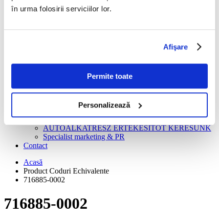
Turbosuflante
în urma folosirii serviciilor lor.
Recondiționare casete direcție și pompe servo
Instrucțiuni De Montaj
BLOG
Ghid gratuit
Afişare
Piese auto
Cariere
Creator continut video
Tehnician turbosuflante
Permite toate
Gestionar depozit logistica
Manager vanzari
Mecanic auto
Personalizează
ANGAJĂM REPREZENTANT TEHNIC PIESE
AUTO
AUTÓALKATRÉSZ ÉRTÉKESÍTŐT KERESÜNK
Specialist marketing & PR
Contact
Acasă
Product Coduri Echivalente
716885-0002
716885-0002