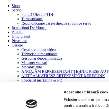
Shop
Servicii
Pompă Ulei 2.0 TDI
Turbosuflante
Recondiționare casete direcție și pompe servo
Instrucțiuni De Montaj
BLOG
Ghid gratuit
Piese auto
Cariere
Creator continut video
Tehnician turbosuflante
Gestionar depozit logistica
Manager vanzari
Mecanic auto
ANGAJĂM REPREZENTANT TEHNIC PIESE AU
AUTÓALKATRÉSZ ÉRTÉKESÍTŐT KERESÜNK
Specialist marketing & PR
Contact
Acest site utilizează cook
Acasă
Turbosuflante
Folosim cookie-uri pentru a 
Turbosuflante NOI
pentru a analiza traficul. 
Volvo FH/FM/FMX/NH 9/10/11/12/13/16 MD13