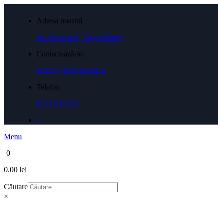
Adresa noastră
Str. Deva nr.8, Târgu-Mureș
Contactează-ne
office[@]pompeulei.ro
Telefon
0743 035 955
Menu
0
0.00 lei
Căutare
×