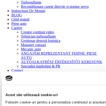
Turbosuflante
Recondiționare casete direcție și pompe servo
Instrucțiuni De Montaj
BLOG
Ghid gratuit
Piese auto
Cariere
Creator continut video
Tehnician turbosuflante
Gestionar depozit logistica
Manager vanzari
Mecanic auto
ANGAJĂM REPREZENTANT TEHNIC PIESE
AUTO
AUTÓALKATRÉSZ ÉRTÉKESÍTŐT KERESÜNK
Specialist marketing & PR
Contact
Acasă
Turbosuflante
Turbosuflante NOI
Volvo FH/FM/FMX/NH 9/10/11/12/13/16 D 16 A/B
Acest site utilizează cookie-uri
Volvo FH/FM/FMX/NH 9/10/11/12/13/16
Folosim cookie-uri pentru a personaliza conținutul și anunțurile