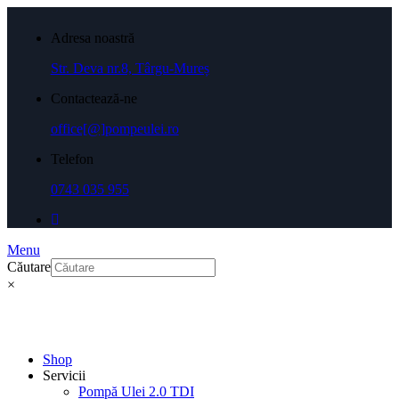
Adresa noastră
Str. Deva nr.8, Târgu-Mureș
Contactează-ne
office[@]pompeulei.ro
Telefon
0743 035 955
Menu
Căutare
×
Shop
Servicii
Pompă Ulei 2.0 TDI