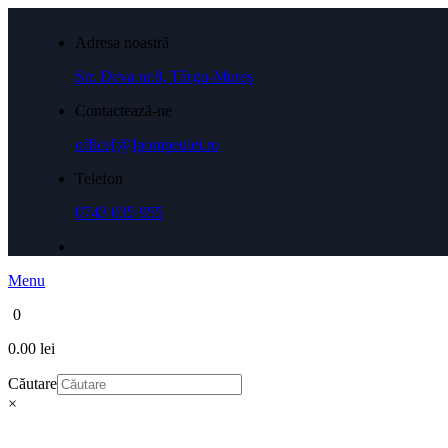
Adresa noastră
Str. Deva nr.8, Târgu-Mureș
Contactează-ne
office[@]pompeulei.ro
Telefon
0743 035 955
Menu
0
0.00 lei
Căutare
×