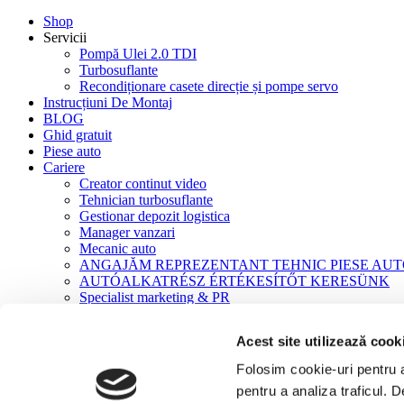
Shop
Servicii
Pompă Ulei 2.0 TDI
Turbosuflante
Recondiționare casete direcție și pompe servo
Instrucțiuni De Montaj
BLOG
Ghid gratuit
Piese auto
Cariere
Creator continut video
Tehnician turbosuflante
Gestionar depozit logistica
Manager vanzari
Mecanic auto
ANGAJĂM REPREZENTANT TEHNIC PIESE AU
AUTÓALKATRÉSZ ÉRTÉKESÍTŐT KERESÜNK
Specialist marketing & PR
Contact
Acest site utilizează cook
Acasă
Turbosuflante
Folosim cookie-uri pentru a 
Turbosuflante NOI
pentru a analiza traficul. 
Turbo NOU VOLVO S60 / V40 / V60 / V70 2.0T 122CP – 1