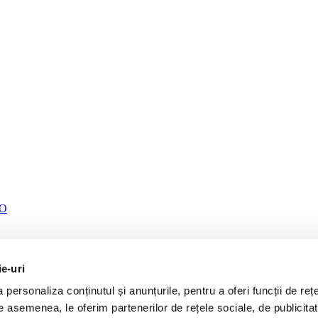
TO
ie-uri
personaliza conținutul și anunțurile, pentru a oferi funcții de rețe
De asemenea, le oferim partenerilor de rețele sociale, de publicita
52CP – 190CP B01G