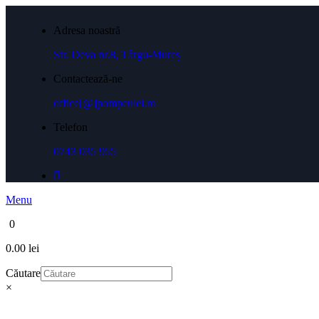
Adresa noastră
Str. Deva nr.8, Târgu-Mureș
Contactează-ne
office[@]pompeulei.ro
Telefon
0743 035 955
Menu
0
0.00 lei
Căutare
×