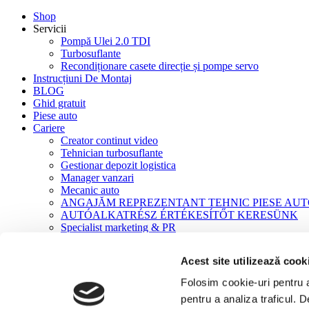
Shop
Servicii
Pompă Ulei 2.0 TDI
Turbosuflante
Recondiționare casete direcție și pompe servo
Instrucțiuni De Montaj
BLOG
Ghid gratuit
Piese auto
Cariere
Creator continut video
Tehnician turbosuflante
Gestionar depozit logistica
Manager vanzari
Mecanic auto
ANGAJĂM REPREZENTANT TEHNIC PIESE AU
AUTÓALKATRÉSZ ÉRTÉKESÍTŐT KERESÜNK
Specialist marketing & PR
Contact
Acest site utilizează cook
Acasă
Turbosuflante
Folosim cookie-uri pentru a 
Turbosuflante NOI
pentru a analiza traficul. 
Turbo NOU New Holland / Ford 2200 Tractor 7630 P358 CN