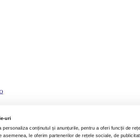
TO
ie-uri
personaliza conținutul și anunțurile, pentru a oferi funcții de rețe
De asemenea, le oferim partenerilor de rețele sociale, de publicita
H 5.0L 95 CP