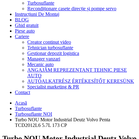
Turbosuflante
Recondiționare casete direcție și pompe servo
Instrucțiuni De Montaj
BLOG
Ghid gratuit
Piese auto
Cariere
Creator continut video
Tehnician turbosuflante
Gestionar depozit logistica
Manager vanzari
Mecanic auto
ANGAJĂM REPREZENTANT TEHNIC PIESE
AUTO
AUTÓALKATRÉSZ ÉRTÉKESÍTŐT KERESÜNK
Specialist marketing & PR
Contact
Acasă
Turbosuflante
Turbosuflante NOI
Turbo NOU Motor Industrial Deutz Volvo Penta
TCD2012L6 5.7L 173 CP
Turbo NOU Motor Industrial Deutz Volvo