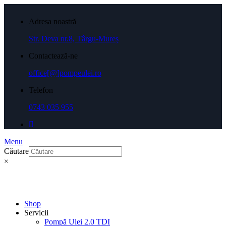
Adresa noastră
Str. Deva nr.8, Târgu-Mureș
Contactează-ne
office[@]pompeulei.ro
Telefon
0743 035 955
Menu
Căutare
×
Shop
Servicii
Pompă Ulei 2.0 TDI