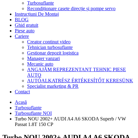
Turbosuflante
Recondiționare casete direcție și pompe servo
Instrucțiuni De Montaj
BLOG
Ghid gratuit
Piese auto
Cariere
Creator continut video
Tehnician turbosuflante
Gestionar depozit logistica
Manager vanzari
Mecanic auto
ANGAJĂM REPREZENTANT TEHNIC PIESE
AUTO
AUTÓALKATRÉSZ ÉRTÉKESÍTŐT KERESÜNK
Specialist marketing & PR
Contact
Acasă
Turbosuflante
Turbosuflante NOI
Turbo NOU 2002+ AUDI A4 A6 SKODA Superb / VW
Passat 1.8T 150 CP
Turbo NOU 2002+ AUDI A4 A6 SKODA