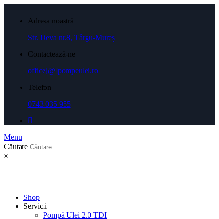
Adresa noastră
Str. Deva nr.8, Târgu-Mureș
Contactează-ne
office[@]pompeulei.ro
Telefon
0743 035 955
Menu
Căutare
×
Shop
Servicii
Pompă Ulei 2.0 TDI