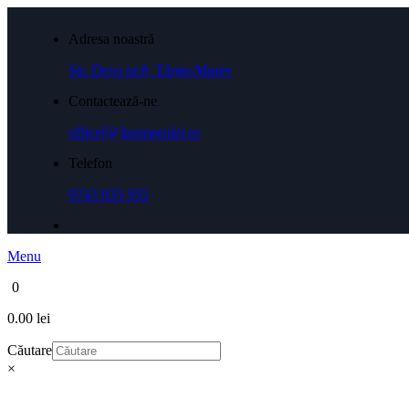
Adresa noastră
Str. Deva nr.8, Târgu-Mureș
Contactează-ne
office[@]pompeulei.ro
Telefon
0743 035 955
Menu
0
0.00 lei
Căutare
×