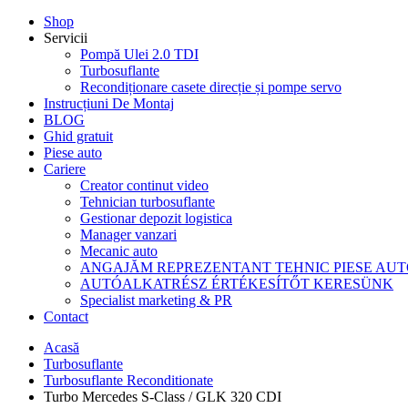
Shop
Servicii
Pompă Ulei 2.0 TDI
Turbosuflante
Recondiționare casete direcție și pompe servo
Instrucțiuni De Montaj
BLOG
Ghid gratuit
Piese auto
Cariere
Creator continut video
Tehnician turbosuflante
Gestionar depozit logistica
Manager vanzari
Mecanic auto
ANGAJĂM REPREZENTANT TEHNIC PIESE AU
AUTÓALKATRÉSZ ÉRTÉKESÍTŐT KERESÜNK
Specialist marketing & PR
Contact
Acasă
Turbosuflante
Turbosuflante Reconditionate
Turbo Mercedes S-Class / GLK 320 CDI