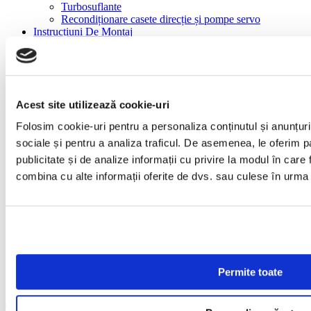
Turbosuflante
Recondiționare casete direcție și pompe servo
Instrucțiuni De Montaj
BLOG
Ghid gratuit
Piese auto
Cariere
Creator continut video
Acest site utilizează cookie-uri
Tehnician turbosuflante
Gestionar depozit logistica
Folosim cookie-uri pentru a personaliza conținutul și anunțurile
Manager vanzari
sociale și pentru a analiza traficul. De asemenea, le oferim pa
Mecanic auto
ANGAJĂM REPREZENTANT TEHNIC PIESE
publicitate și de analize informații cu privire la modul în care f
AUTO
combina cu alte informații oferite de dvs. sau culese în urma fol
AUTÓALKATRÉSZ ÉRTÉKESÍTŐT KERESÜNK
Specialist marketing & PR
Contact
Acasă
Turbosuflante
Turbosuflante NOI
Turbo Mercedes A45 CLA GLA AMG 2.0 386 421
Permite toate
18579700001
Turbo Mercedes A45 CLA GLA AMG 2.0