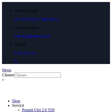
Adresa noastră
Str. Deva nr.8, Târgu-Mureș
Contactează-ne
office[@]pompeulei.ro
Telefon
0743 035 955
Menu
Căutare
×
Shop
Servicii
Pompă Ulei 2.0 TDI