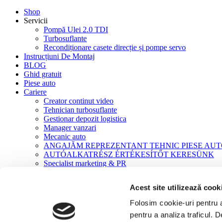
Shop
Servicii
Pompă Ulei 2.0 TDI
Turbosuflante
Recondiționare casete direcție și pompe servo
Instrucțiuni De Montaj
BLOG
Ghid gratuit
Piese auto
Cariere
Creator continut video
Tehnician turbosuflante
Gestionar depozit logistica
Manager vanzari
Mecanic auto
ANGAJĂM REPREZENTANT TEHNIC PIESE AU
AUTÓALKATRÉSZ ÉRTÉKESÍTŐT KERESÜNK
Specialist marketing & PR
Contact
Acest site utilizează cook
Acasă
Turbosuflante
Folosim cookie-uri pentru a 
Turbosuflante Reconditionate
pentru a analiza traficul. 
Turbo CITROEN PEUGEOT 2.0 HDi 136 CP / 140 CP