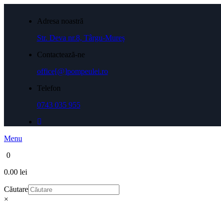
Adresa noastră
Str. Deva nr.8, Târgu-Mureș
Contactează-ne
office[@]pompeulei.ro
Telefon
0743 035 955
Menu
0
0.00 lei
Căutare
×