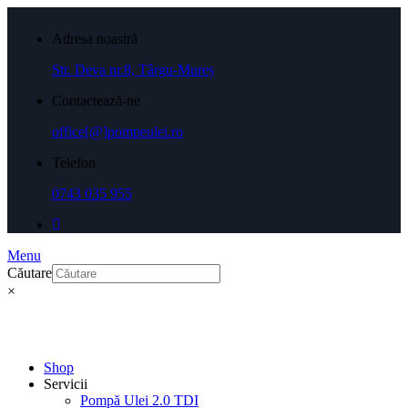
Adresa noastră
Str. Deva nr.8, Târgu-Mureș
Contactează-ne
office[@]pompeulei.ro
Telefon
0743 035 955
Menu
Căutare
×
Shop
Servicii
Pompă Ulei 2.0 TDI