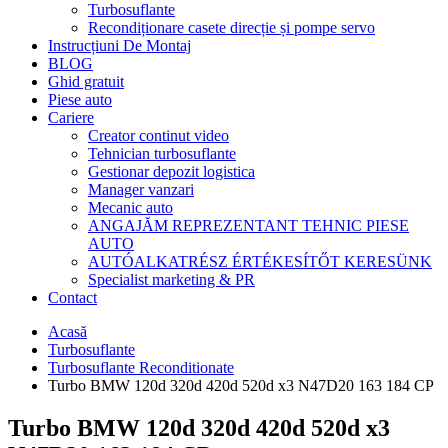
Turbosuflante
Recondiționare casete direcție și pompe servo
Instrucțiuni De Montaj
BLOG
Ghid gratuit
Piese auto
Cariere
Creator continut video
Tehnician turbosuflante
Gestionar depozit logistica
Manager vanzari
Mecanic auto
ANGAJĂM REPREZENTANT TEHNIC PIESE
AUTO
AUTÓALKATRÉSZ ÉRTÉKESÍTŐT KERESÜNK
Specialist marketing & PR
Contact
Acasă
Turbosuflante
Turbosuflante Reconditionate
Turbo BMW 120d 320d 420d 520d x3 N47D20 163 184 CP
Turbo BMW 120d 320d 420d 520d x3