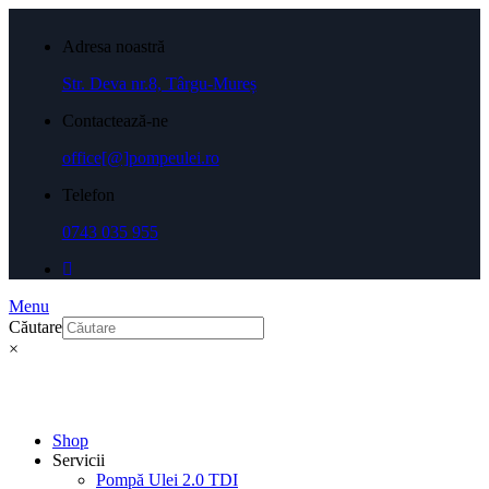
Adresa noastră
Str. Deva nr.8, Târgu-Mureș
Contactează-ne
office[@]pompeulei.ro
Telefon
0743 035 955
Menu
Căutare
×
Shop
Servicii
Pompă Ulei 2.0 TDI