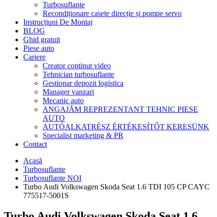
Turbosuflante
Recondiționare casete direcție și pompe servo
Instrucțiuni De Montaj
BLOG
Ghid gratuit
Piese auto
Cariere
Creator continut video
Tehnician turbosuflante
Gestionar depozit logistica
Manager vanzari
Mecanic auto
ANGAJĂM REPREZENTANT TEHNIC PIESE
AUTO
AUTÓALKATRÉSZ ÉRTÉKESÍTŐT KERESÜNK
Specialist marketing & PR
Contact
Acasă
Turbosuflante
Turbosuflante NOI
Turbo Audi Volkswagen Skoda Seat 1.6 TDI 105 CP CAYC
775517-5001S
Turbo Audi Volkswagen Skoda Seat 1.6