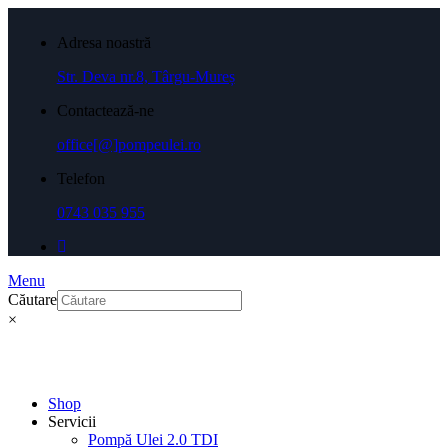
Adresa noastră
Str. Deva nr.8, Târgu-Mureș
Contactează-ne
office[@]pompeulei.ro
Telefon
0743 035 955
Menu
Căutare
×
Shop
Servicii
Pompă Ulei 2.0 TDI