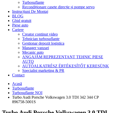
Turbosuflante
Recondiționare casete direcție și pompe servo
Instrucțiuni De Montaj
BLOG
Ghid gratuit
Piese auto
Cariere
Creator continut video
Tehnician turbosuflante
Gestionar depozit logistica
Manager vanzari
Mecanic auto
ANGAJĂM REPREZENTANT TEHNIC PIESE
AUTO
AUTÓALKATRÉSZ ÉRTÉKESÍTŐT KERESÜNK
Specialist marketing & PR
Contact
Acasă
Turbosuflante
Turbosuflante NOI
Turbo Audi Porsche Volkswagen 3.0 TDI 342 344 CP
896758-5001S
Turbo Audi Porsche Volkswagen 3.0 TDI