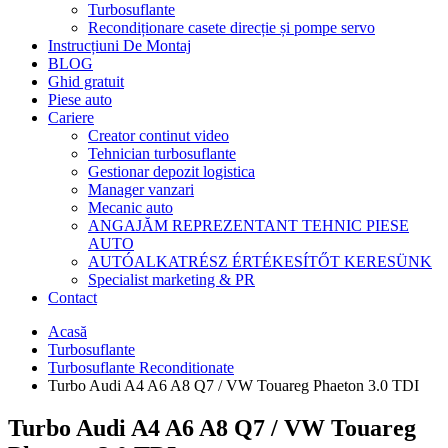
Turbosuflante
Recondiționare casete direcție și pompe servo
Instrucțiuni De Montaj
BLOG
Ghid gratuit
Piese auto
Cariere
Creator continut video
Tehnician turbosuflante
Gestionar depozit logistica
Manager vanzari
Mecanic auto
ANGAJĂM REPREZENTANT TEHNIC PIESE
AUTO
AUTÓALKATRÉSZ ÉRTÉKESÍTŐT KERESÜNK
Specialist marketing & PR
Contact
Acasă
Turbosuflante
Turbosuflante Reconditionate
Turbo Audi A4 A6 A8 Q7 / VW Touareg Phaeton 3.0 TDI
Turbo Audi A4 A6 A8 Q7 / VW Touareg