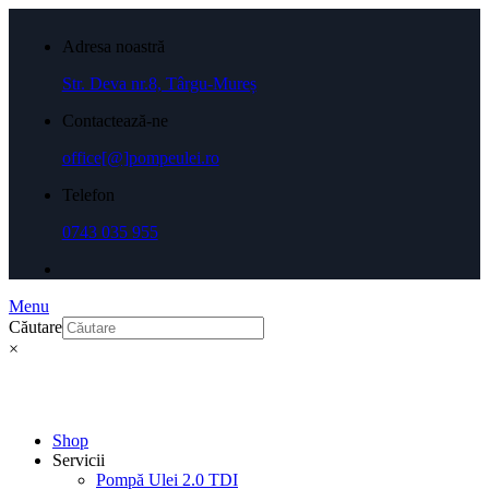
Adresa noastră
Str. Deva nr.8, Târgu-Mureș
Contactează-ne
office[@]pompeulei.ro
Telefon
0743 035 955
Menu
Căutare
×
Shop
Servicii
Pompă Ulei 2.0 TDI