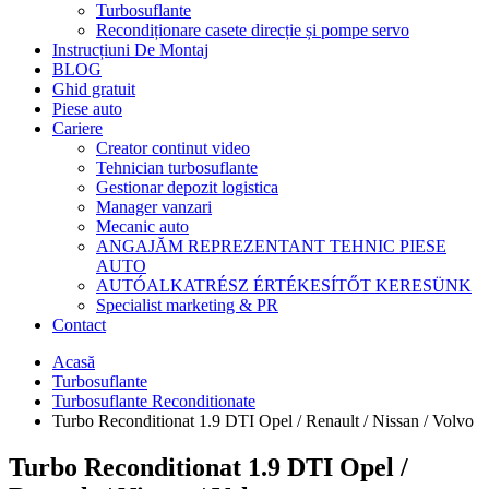
Turbosuflante
Recondiționare casete direcție și pompe servo
Instrucțiuni De Montaj
BLOG
Ghid gratuit
Piese auto
Cariere
Creator continut video
Tehnician turbosuflante
Gestionar depozit logistica
Manager vanzari
Mecanic auto
ANGAJĂM REPREZENTANT TEHNIC PIESE
AUTO
AUTÓALKATRÉSZ ÉRTÉKESÍTŐT KERESÜNK
Specialist marketing & PR
Contact
Acasă
Turbosuflante
Turbosuflante Reconditionate
Turbo Reconditionat 1.9 DTI Opel / Renault / Nissan / Volvo
Turbo Reconditionat 1.9 DTI Opel /