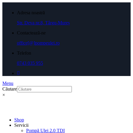
Adresa noastră
Str. Deva nr.8, Târgu-Mureș
Contactează-ne
office[@]pompeulei.ro
Telefon
0743 035 955
Menu
Căutare
×
Shop
Servicii
Pompă Ulei 2.0 TDI