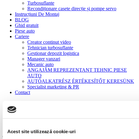
Turbosuflante
Recondiționare casete direcție și pompe servo
Instrucțiuni De Montaj
BLOG
Ghid gratuit
Piese auto
Cariere
Creator continut video
Tehnician turbosuflante
Gestionar depozit logistica
Manager vanzari
Mecanic auto
ANGAJĂM REPREZENTANT TEHNIC PIESE
AUTO
AUTÓALKATRÉSZ ÉRTÉKESÍTŐT KERESÜNK
Specialist marketing & PR
Contact
Acasă
Turbosuflante
Turbosuflante Reconditionate
Turbina John Deere
6140M,6170M,6150M,6140R,6150R,710K
Acest site utilizează cookie-uri
Turbina John Deere