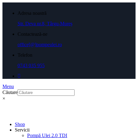
Adresa noastră
Str. Deva nr.8, Târgu-Mureș
Contactează-ne
office[@]pompeulei.ro
Telefon
0743 035 955
Menu
Căutare
×
Shop
Servicii
Pompă Ulei 2.0 TDI