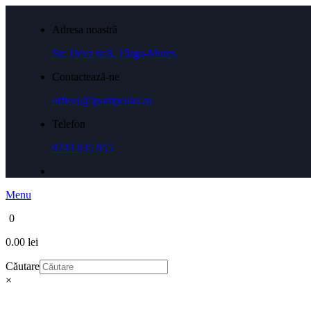
Adresa noastră
Str. Deva nr.8, Târgu-Mureș
Contactează-ne
office[@]pompeulei.ro
Telefon
0743 035 955
Menu
0
0.00 lei
Căutare
×