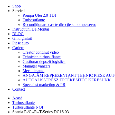
Shop
Servicii
Pompă Ulei 2.0 TDI
Turbosuflante
Recondiționare casete direcție și pompe servo
Instrucțiuni De Montaj
BLOG
Ghid gratuit
Piese auto
Cariere
Creator continut video
Tehnician turbosuflante
Gestionar depozit logistica
Manager vanzari
Mecanic auto
ANGAJĂM REPREZENTANT TEHNIC PIESE AU
AUTÓALKATRÉSZ ÉRTÉKESÍTŐT KERESÜNK
Specialist marketing & PR
Contact
Acasă
Turbosuflante
Turbosuflante NOI
Scania P-/G-/R-/T-Series DC16.03