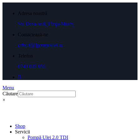
Adresa noastră
Str. Deva nr.8, Târgu-Mureș
Contactează-ne
office[@]pompeulei.ro
Telefon
0743 035 955
Menu
Căutare
×
Shop
Servicii
Pompă Ulei 2.0 TDI