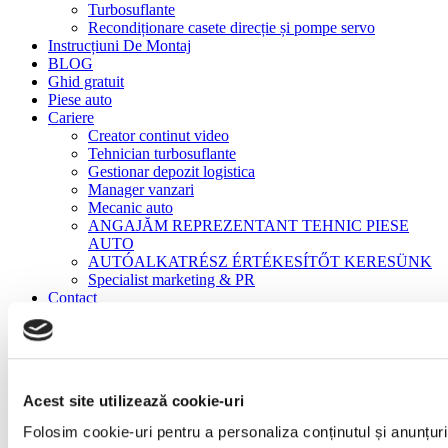
Turbosuflante
Recondiționare casete direcție și pompe servo
Instrucțiuni De Montaj
BLOG
Ghid gratuit
Piese auto
Cariere
Creator continut video
Tehnician turbosuflante
Gestionar depozit logistica
Manager vanzari
Mecanic auto
ANGAJĂM REPREZENTANT TEHNIC PIESE
AUTO
AUTÓALKATRÉSZ ÉRTÉKESÍTŐT KERESÜNK
Specialist marketing & PR
Contact
Acasă
Turbosuflante
Turbosuflante NOI
Scania L-/P-/G-/R-/S-Series DC 16
Acest site utilizează cookie-uri
Scania L-/P-/G-/R-/S-Series DC 16
Folosim cookie-uri pentru a personaliza conținutul și anunțurile