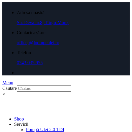
Adresa noastră
Str. Deva nr.8, Târgu-Mureș
Contactează-ne
office[@]pompeulei.ro
Telefon
0743 035 955
Menu
Căutare
×
Shop
Servicii
Pompă Ulei 2.0 TDI