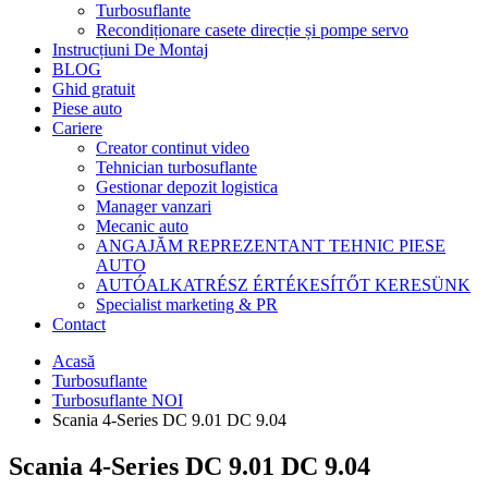
Turbosuflante
Recondiționare casete direcție și pompe servo
Instrucțiuni De Montaj
BLOG
Ghid gratuit
Piese auto
Cariere
Creator continut video
Tehnician turbosuflante
Gestionar depozit logistica
Manager vanzari
Mecanic auto
ANGAJĂM REPREZENTANT TEHNIC PIESE
AUTO
AUTÓALKATRÉSZ ÉRTÉKESÍTŐT KERESÜNK
Specialist marketing & PR
Contact
Acasă
Turbosuflante
Turbosuflante NOI
Scania 4-Series DC 9.01 DC 9.04
Scania 4-Series DC 9.01 DC 9.04