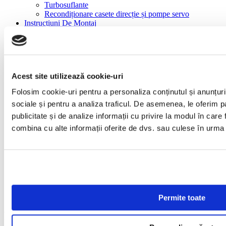
Turbosuflante
Recondiționare casete direcție și pompe servo
Instrucțiuni De Montaj
BLOG
Ghid gratuit
Piese auto
Cariere
Creator continut video
Acest site utilizează cookie-uri
Tehnician turbosuflante
Gestionar depozit logistica
Folosim cookie-uri pentru a personaliza conținutul și anunțurile
Manager vanzari
sociale și pentru a analiza traficul. De asemenea, le oferim pa
Mecanic auto
ANGAJĂM REPREZENTANT TEHNIC PIESE
publicitate și de analize informații cu privire la modul în care f
AUTO
combina cu alte informații oferite de dvs. sau culese în urma fol
AUTÓALKATRÉSZ ÉRTÉKESÍTŐT KERESÜNK
Specialist marketing & PR
Contact
Acasă
Turbosuflante
Turbosuflante NOI
Renault Truck FH, FM MD13 EURO4
Permite toate
Renault Truck FH, FM MD13 EURO4