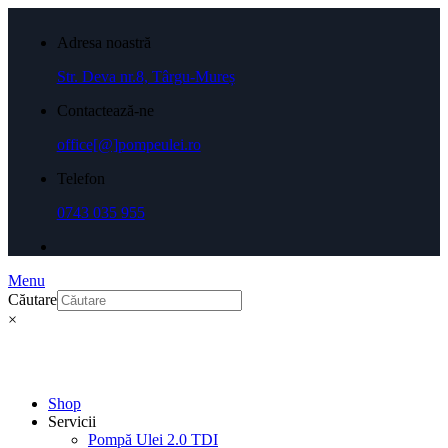
Adresa noastră
Str. Deva nr.8, Târgu-Mureș
Contactează-ne
office[@]pompeulei.ro
Telefon
0743 035 955
Menu
Căutare
×
Shop
Servicii
Pompă Ulei 2.0 TDI