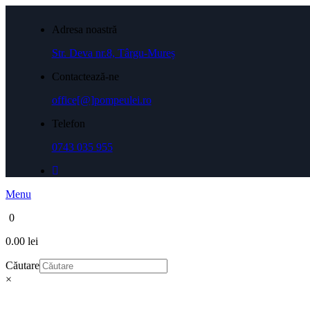
Adresa noastră
Str. Deva nr.8, Târgu-Mureș
Contactează-ne
office[@]pompeulei.ro
Telefon
0743 035 955
Menu
0
0.00 lei
Căutare
×