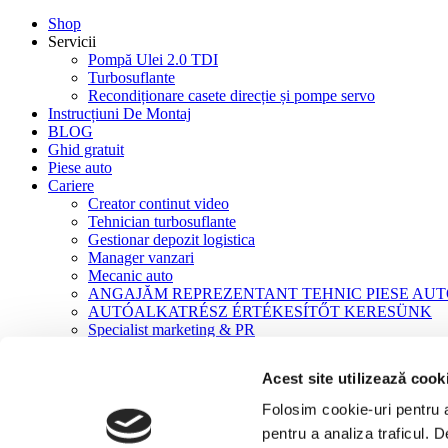
Shop
Servicii
Pompă Ulei 2.0 TDI
Turbosuflante
Recondiționare casete direcție și pompe servo
Instrucțiuni De Montaj
BLOG
Ghid gratuit
Piese auto
Cariere
Creator continut video
Tehnician turbosuflante
Gestionar depozit logistica
Manager vanzari
Mecanic auto
ANGAJĂM REPREZENTANT TEHNIC PIESE AU
AUTÓALKATRÉSZ ÉRTÉKESÍTŐT KERESÜNK
Specialist marketing & PR
Contact
Acest site utilizează cook
Acasă
Turbosuflante
Folosim cookie-uri pentru a 
Turbosuflante NOI
pentru a analiza traficul. 
Renault Maxter, Kerax MIDR-062045E