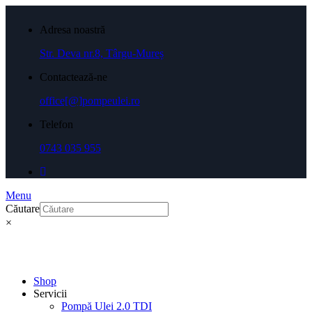
Adresa noastră
Str. Deva nr.8, Târgu-Mureș
Contactează-ne
office[@]pompeulei.ro
Telefon
0743 035 955
Menu
Căutare
×
Shop
Servicii
Pompă Ulei 2.0 TDI