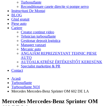
Turbosuflante
Recondiționare casete direcție și pompe servo
Instrucțiuni De Montaj
BLOG
Ghid gratuit
Piese auto
Cariere
Creator continut video
Tehnician turbosuflante
Gestionar depozit logistica
Manager vanzari
Mecanic auto
ANGAJĂM REPREZENTANT TEHNIC PIESE
AUTO
AUTÓALKATRÉSZ ÉRTÉKESÍTŐT KERESÜNK
Specialist marketing & PR
Contact
Acasă
Turbosuflante
Turbosuflante NOI
Mercedes Mercedes-Benz Sprinter OM 602 DE LA
Mercedes Mercedes-Benz Sprinter OM