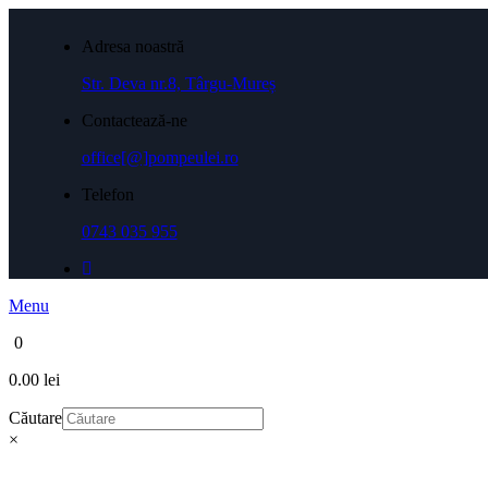
Adresa noastră
Str. Deva nr.8, Târgu-Mureș
Contactează-ne
office[@]pompeulei.ro
Telefon
0743 035 955
Menu
0
0.00 lei
Căutare
×