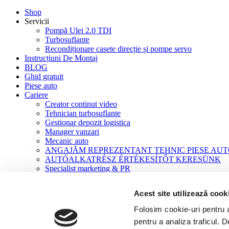
Shop
Servicii
Pompă Ulei 2.0 TDI
Turbosuflante
Recondiționare casete direcție și pompe servo
Instrucțiuni De Montaj
BLOG
Ghid gratuit
Piese auto
Cariere
Creator continut video
Tehnician turbosuflante
Gestionar depozit logistica
Manager vanzari
Mecanic auto
ANGAJĂM REPREZENTANT TEHNIC PIESE AU
AUTÓALKATRÉSZ ÉRTÉKESÍTŐT KERESÜNK
Specialist marketing & PR
Contact
Acest site utilizează cook
Acasă
Turbosuflante
Folosim cookie-uri pentru a 
Turbosuflante NOI
pentru a analiza traficul. 
Mercedes Actros/Antos/Arocs/Axor OM 457 LA