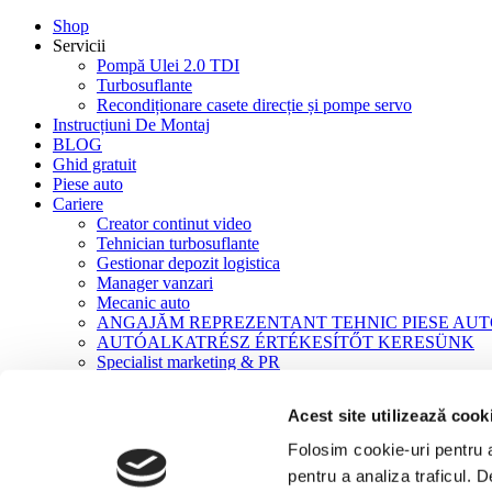
Shop
Servicii
Pompă Ulei 2.0 TDI
Turbosuflante
Recondiționare casete direcție și pompe servo
Instrucțiuni De Montaj
BLOG
Ghid gratuit
Piese auto
Cariere
Creator continut video
Tehnician turbosuflante
Gestionar depozit logistica
Manager vanzari
Mecanic auto
ANGAJĂM REPREZENTANT TEHNIC PIESE AU
AUTÓALKATRÉSZ ÉRTÉKESÍTŐT KERESÜNK
Specialist marketing & PR
Contact
Acest site utilizează cook
Acasă
Turbosuflante
Folosim cookie-uri pentru a 
Turbosuflante NOI
pentru a analiza traficul. 
DAF 85 CF, 95 XF XF250/280