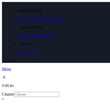
Adresa noastră
Str. Deva nr.8, Târgu-Mureș
Contactează-ne
office[@]pompeulei.ro
Telefon
0743 035 955
Menu
0
0.00 lei
Căutare
×