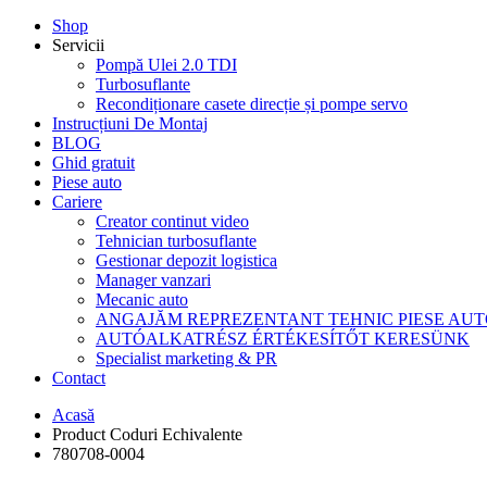
Shop
Servicii
Pompă Ulei 2.0 TDI
Turbosuflante
Recondiționare casete direcție și pompe servo
Instrucțiuni De Montaj
BLOG
Ghid gratuit
Piese auto
Cariere
Creator continut video
Tehnician turbosuflante
Gestionar depozit logistica
Manager vanzari
Mecanic auto
ANGAJĂM REPREZENTANT TEHNIC PIESE AU
AUTÓALKATRÉSZ ÉRTÉKESÍTŐT KERESÜNK
Specialist marketing & PR
Contact
Acasă
Product Coduri Echivalente
780708-0004