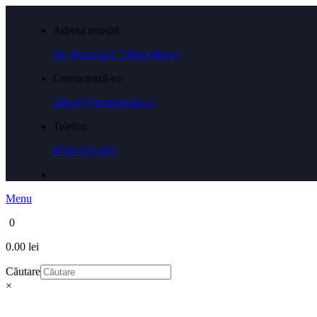
Adresa noastră
Str. Deva nr.8, Târgu-Mureș
Contactează-ne
office[@]pompeulei.ro
Telefon
0743 035 955
Menu
0
0.00 lei
Căutare
×