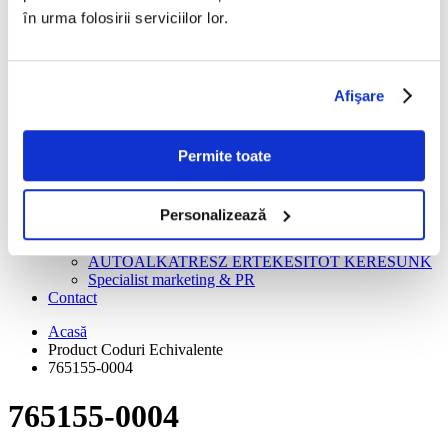
Turbosuflante
în urma folosirii serviciilor lor.
Recondiționare casete direcție și pompe servo
Instrucțiuni De Montaj
BLOG
Ghid gratuit
Afişare
Piese auto
Cariere
Creator continut video
Tehnician turbosuflante
Permite toate
Gestionar depozit logistica
Manager vanzari
Mecanic auto
Personalizează
ANGAJĂM REPREZENTANT TEHNIC PIESE
AUTO
AUTÓALKATRÉSZ ÉRTÉKESÍTŐT KERESÜNK
Specialist marketing & PR
Contact
Acasă
Product Coduri Echivalente
765155-0004
765155-0004