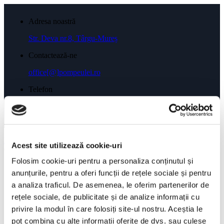
Adresa noastră
Str. Deva nr.8, Târgu-Mureș
Contactează-ne
office[@]pompeulei.ro
Telefon
0743 035 955
Menu
Acest site utilizează cookie-uri
Căutare
×
Folosim cookie-uri pentru a personaliza conținutul și
anunțurile, pentru a oferi funcții de rețele sociale și pentru
a analiza traficul. De asemenea, le oferim partenerilor de
rețele sociale, de publicitate și de analize informații cu
Shop
privire la modul în care folosiți site-ul nostru. Aceștia le
Servicii
Pompă Ulei 2.0 TDI
pot combina cu alte informații oferite de dvs. sau culese