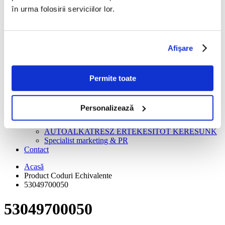
Turbosuflante
în urma folosirii serviciilor lor.
Recondiționare casete direcție și pompe servo
Instrucțiuni De Montaj
BLOG
Ghid gratuit
Afişare
Piese auto
Cariere
Creator continut video
Tehnician turbosuflante
Permite toate
Gestionar depozit logistica
Manager vanzari
Mecanic auto
Personalizează
ANGAJĂM REPREZENTANT TEHNIC PIESE
AUTO
AUTÓALKATRÉSZ ÉRTÉKESÍTŐT KERESÜNK
Specialist marketing & PR
Contact
Acasă
Product Coduri Echivalente
53049700050
53049700050