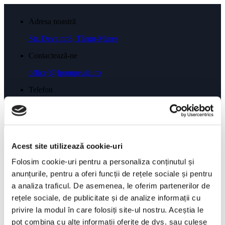
Adresa noastră
Str. Deva nr.8, Târgu-Mureș
Contactează-ne
office[@]pompeulei.ro
Telefon
0743 035 955
Menu
Acest site utilizează cookie-uri
Căutare
×
Folosim cookie-uri pentru a personaliza conținutul și
anunțurile, pentru a oferi funcții de rețele sociale și pentru
a analiza traficul. De asemenea, le oferim partenerilor de
rețele sociale, de publicitate și de analize informații cu
Shop
privire la modul în care folosiți site-ul nostru. Aceștia le
Servicii
Pompă Ulei 2.0 TDI
pot combina cu alte informații oferite de dvs. sau culese