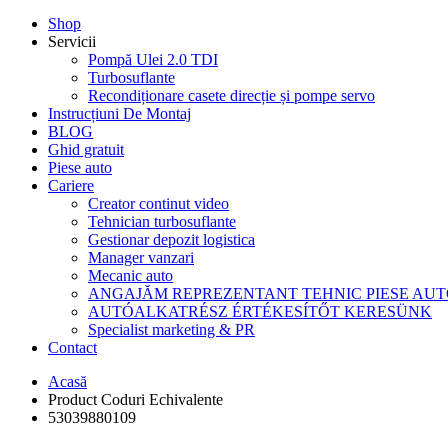
Shop
Servicii
Pompă Ulei 2.0 TDI
Turbosuflante
Recondiționare casete direcție și pompe servo
Instrucțiuni De Montaj
BLOG
Ghid gratuit
Piese auto
Cariere
Creator continut video
Tehnician turbosuflante
Gestionar depozit logistica
Manager vanzari
Mecanic auto
ANGAJĂM REPREZENTANT TEHNIC PIESE AU
AUTÓALKATRÉSZ ÉRTÉKESÍTŐT KERESÜNK
Specialist marketing & PR
Contact
Acasă
Product Coduri Echivalente
53039880109