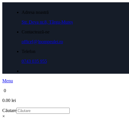
Adresa noastră
Str. Deva nr.8, Târgu-Mureș
Contactează-ne
office[@]pompeulei.ro
Telefon
0743 035 955
Menu
0
0.00 lei
Căutare
×