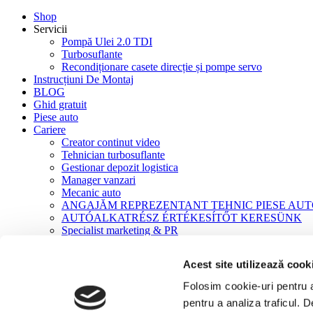
Shop
Servicii
Pompă Ulei 2.0 TDI
Turbosuflante
Recondiționare casete direcție și pompe servo
Instrucțiuni De Montaj
BLOG
Ghid gratuit
Piese auto
Cariere
Creator continut video
Tehnician turbosuflante
Gestionar depozit logistica
Manager vanzari
Mecanic auto
ANGAJĂM REPREZENTANT TEHNIC PIESE AU
AUTÓALKATRÉSZ ÉRTÉKESÍTŐT KERESÜNK
Specialist marketing & PR
Contact
Acest site utilizează cook
Acasă
Product Coduri Echivalente
Folosim cookie-uri pentru a 
03G 115 124 D
pentru a analiza traficul. 