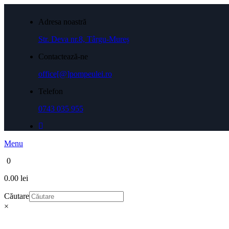
Adresa noastră
Str. Deva nr.8, Târgu-Mureș
Contactează-ne
office[@]pompeulei.ro
Telefon
0743 035 955
Menu
0
0.00 lei
Căutare
×