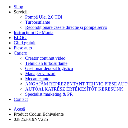
Shop
Servicii
Pompă Ulei 2.0 TDI
Turbosuflante
Recondiționare casete direcție și pompe servo
Instrucțiuni De Montaj
BLOG
Ghid gratuit
Piese auto
Cariere
Creator continut video
Tehnician turbosuflante
Gestionar depozit logistica
Manager vanzari
Mecanic auto
ANGAJĂM REPREZENTANT TEHNIC PIESE AU
AUTÓALKATRÉSZ ÉRTÉKESÍTŐT KERESÜNK
Specialist marketing & PR
Contact
Acasă
Product Coduri Echivalente
038253019NV225