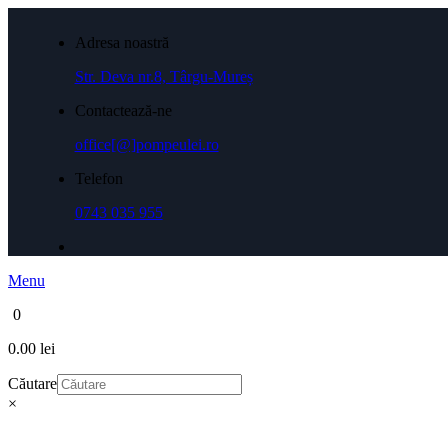
Adresa noastră
Str. Deva nr.8, Târgu-Mureș
Contactează-ne
office[@]pompeulei.ro
Telefon
0743 035 955
Menu
0
0.00 lei
Căutare
×