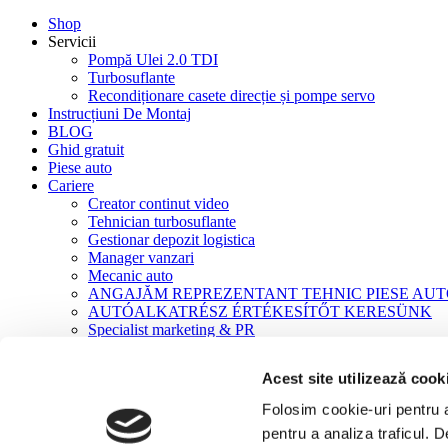
Shop
Servicii
Pompă Ulei 2.0 TDI
Turbosuflante
Recondiționare casete direcție și pompe servo
Instrucțiuni De Montaj
BLOG
Ghid gratuit
Piese auto
Cariere
Creator continut video
Tehnician turbosuflante
Gestionar depozit logistica
Manager vanzari
Mecanic auto
ANGAJĂM REPREZENTANT TEHNIC PIESE AU
AUTÓALKATRÉSZ ÉRTÉKESÍTŐT KERESÜNK
Specialist marketing & PR
Contact
Acest site utilizează cook
Acasă
Turbosuflante
Folosim cookie-uri pentru a 
Turbosuflante NOI
pentru a analiza traficul. 
Turbo NOU NISSAN Cabstar / NP300 2.5 DCi 131CP – 133