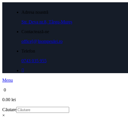
Adresa noastră
Str. Deva nr.8, Târgu-Mureș
Contactează-ne
office[@]pompeulei.ro
Telefon
0743 035 955
Menu
0
0.00 lei
Căutare
×