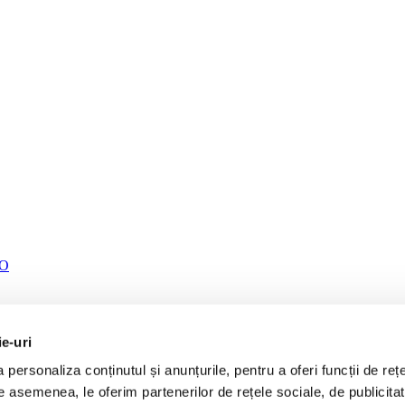
TO
ie-uri
personaliza conținutul și anunțurile, pentru a oferi funcții de rețe
De asemenea, le oferim partenerilor de rețele sociale, de publicita
CP