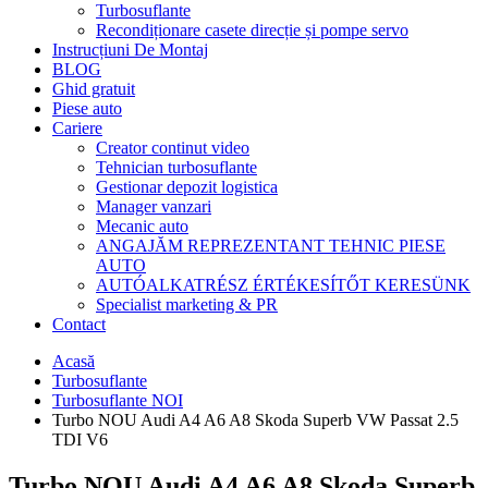
Turbosuflante
Recondiționare casete direcție și pompe servo
Instrucțiuni De Montaj
BLOG
Ghid gratuit
Piese auto
Cariere
Creator continut video
Tehnician turbosuflante
Gestionar depozit logistica
Manager vanzari
Mecanic auto
ANGAJĂM REPREZENTANT TEHNIC PIESE
AUTO
AUTÓALKATRÉSZ ÉRTÉKESÍTŐT KERESÜNK
Specialist marketing & PR
Contact
Acasă
Turbosuflante
Turbosuflante NOI
Turbo NOU Audi A4 A6 A8 Skoda Superb VW Passat 2.5
TDI V6
Turbo NOU Audi A4 A6 A8 Skoda Superb