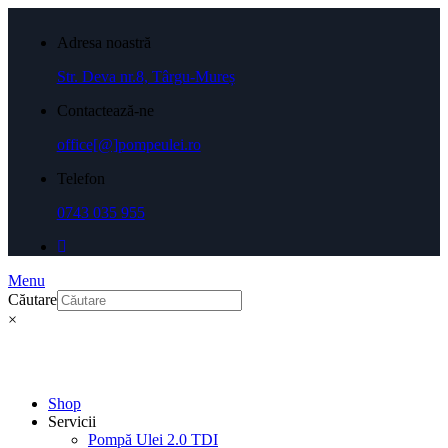
Adresa noastră
Str. Deva nr.8, Târgu-Mureș
Contactează-ne
office[@]pompeulei.ro
Telefon
0743 035 955
Menu
Căutare
×
Shop
Servicii
Pompă Ulei 2.0 TDI