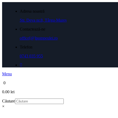
Adresa noastră
Str. Deva nr.8, Târgu-Mureș
Contactează-ne
office[@]pompeulei.ro
Telefon
0743 035 955
Menu
0
0.00 lei
Căutare
×