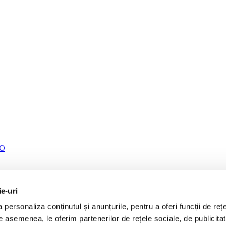
TO
ie-uri
personaliza conținutul și anunțurile, pentru a oferi funcții de rețe
De asemenea, le oferim partenerilor de rețele sociale, de publicita
, BJM, CEBA, CEBB, CECA, CECB