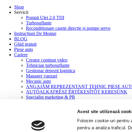
Shop
Servicii
Pompă Ulei 2.0 TDI
Turbosuflante
Recondiționare casete direcție și pompe servo
Instrucțiuni De Montaj
BLOG
Ghid gratuit
Piese auto
Cariere
Creator continut video
Tehnician turbosuflante
Gestionar depozit logistica
Manager vanzari
Mecanic auto
ANGAJĂM REPREZENTANT TEHNIC PIESE AU
AUTÓALKATRÉSZ ÉRTÉKESÍTŐT KERESÜNK
Specialist marketing & PR
Contact
Acest site utilizează cook
Acasă
Turbosuflante
Folosim cookie-uri pentru a 
Turbosuflante NOI
pentru a analiza traficul. 
VW VW Crafter / LT II Crafter 2006-2011 BJJ, BJK, BJL