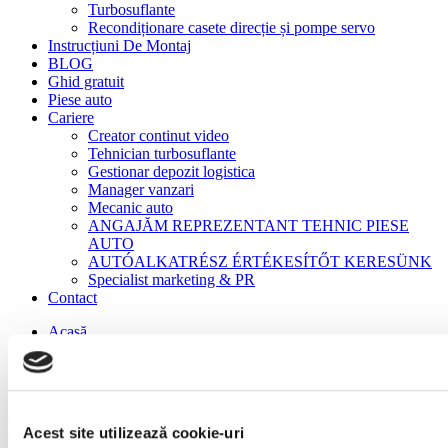
Turbosuflante
Recondiționare casete direcție și pompe servo
Instrucțiuni De Montaj
BLOG
Ghid gratuit
Piese auto
Cariere
Creator continut video
Tehnician turbosuflante
Gestionar depozit logistica
Manager vanzari
Mecanic auto
ANGAJĂM REPREZENTANT TEHNIC PIESE
AUTO
AUTÓALKATRÉSZ ÉRTÉKESÍTŐT KERESÜNK
Specialist marketing & PR
Contact
Acasă
Motoare
Motor NOU Mercedes A CLA GLA 45 AMG 2.0 – M
133.980
Motor NOU Mercedes A CLA GLA 45
Acest site utilizează cookie-uri