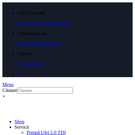
Adresa noastră
Str. Deva nr.8, Târgu-Mureș
Contactează-ne
office[@]pompeulei.ro
Telefon
0743 035 955
Menu
Căutare
×
Shop
Servicii
Pompă Ulei 2.0 TDI