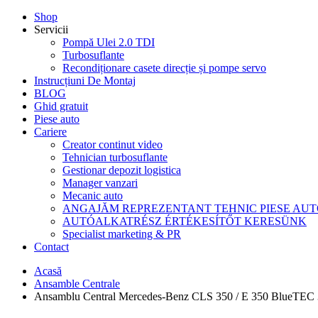
Shop
Servicii
Pompă Ulei 2.0 TDI
Turbosuflante
Recondiționare casete direcție și pompe servo
Instrucțiuni De Montaj
BLOG
Ghid gratuit
Piese auto
Cariere
Creator continut video
Tehnician turbosuflante
Gestionar depozit logistica
Manager vanzari
Mecanic auto
ANGAJĂM REPREZENTANT TEHNIC PIESE AU
AUTÓALKATRÉSZ ÉRTÉKESÍTŐT KERESÜNK
Specialist marketing & PR
Contact
Acasă
Ansamble Centrale
Ansamblu Central Mercedes-Benz CLS 350 / E 350 Blue