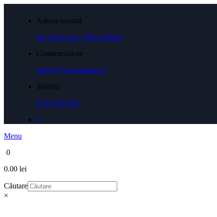
Adresa noastră
Str. Deva nr.8, Târgu-Mureș
Contactează-ne
office[@]pompeulei.ro
Telefon
0743 035 955
Menu
0
0.00 lei
Căutare
×