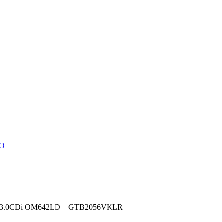
TO
TEC 3.0CDi OM642LD – GTB2056VKLR